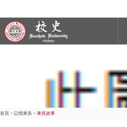
首頁
>
記憶東吳
>
東吳故事