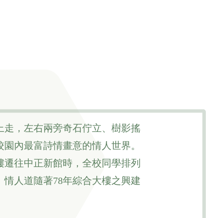
上走，左右兩旁奇石佇立、樹影搖
校園內最富詩情畫意的情人世界。
樓遷往中正新館時，全校同學排列
情人道隨著78年綜合大樓之興建