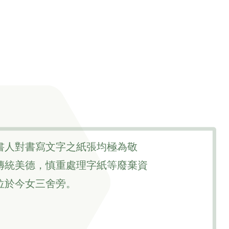
書人對書寫文字之紙張均極為敬
傳統美德，慎重處理字紙等廢棄資
位於今女三舍旁。