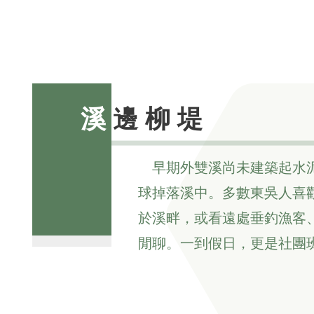
溪邊柳堤
早期外雙溪尚未建築起水
球掉落溪中。多數東吳人喜
於溪畔，或看遠處垂釣漁客
閒聊。一到假日，更是社團