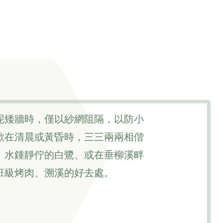
泥矮牆時，僅以紗網阻隔，以防小
歡在清晨或黃昏時，三三兩兩相偕
、水鍾靜佇的白鷺、或在垂柳溪畔
班級烤肉、溯溪的好去處。