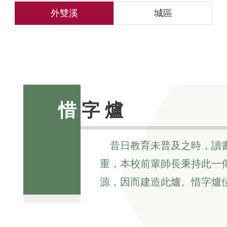
外雙溪
城區
惜字爐
昔日教育未普及之時，讀
重，本校前輩師長秉持此一
源，因而建造此爐。惜字爐