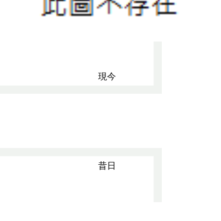
現今
昔日