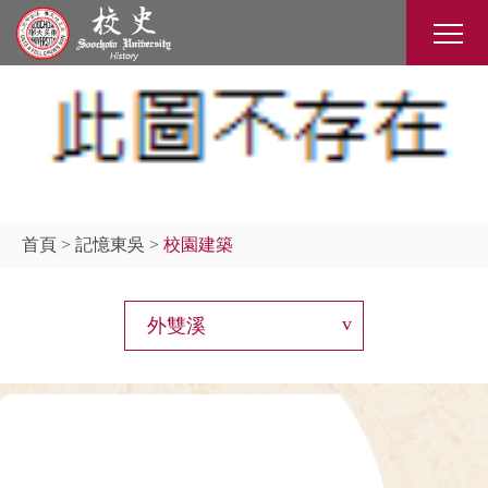
首頁
>
記憶東吳
>
校園建築
外雙溪