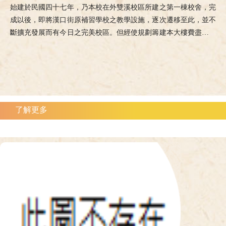
始建於民國四十七年，乃本校在外雙溪校區所建之第一棟校舍，完
成以後，即將漢口街原補習學校之教學設施，逐次遷移至此，並不
斷擴充發展而有今日之完美校區。但經使規劃籌建本大樓費盡心力
之董事長王寵惠先生，則於是年三月不幸逝世，因此學校乃將此大
樓命名為寵惠堂以為紀念。本大樓樓高三層，原為課室大樓，現今
一樓為行政單位使用，二、三樓改作為文學院及各學系之辦公室以
及研究生研討室之用。民國八十八年夏，進行外觀重塑工程。
了解更多